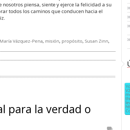
osotros piensa, siente y ejerce la felicidad a su
rar todos los caminos que conducen hacia el
iz.
 María Vázquez-Pena
,
misión
,
propósito
,
Susan Zinn
,
Yo
V2
me
th
le
ial para la verdad o
ht
Co