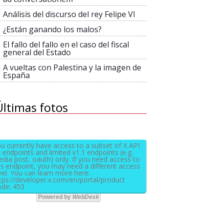
Análisis del discurso del rey Felipe VI
¿Están ganando los malos?
El fallo del fallo en el caso del fiscal
general del Estado
A vueltas con Palestina y la imagen de
España
Últimas fotos
u currently have access to a subset of X API
 endpoints and limited v1.1 endpoints (e.g.
dia post, oauth) only. If you need access to
is endpoint, you may need a different access
vel. You can learn more here:
tps://developer.x.com/en/portal/product
de: 453
Powered by
WebDesk