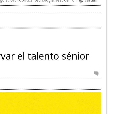
gulación
,
robótica
,
tecnología
,
test de Turing
,
Verdad
var el talento sénior