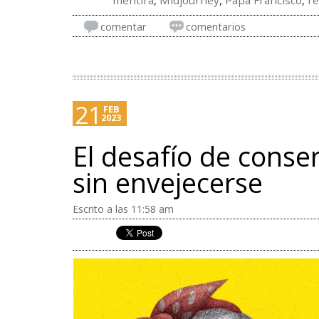
mentira
,
Midjourney
,
Papa Francisco
,
re
comentar
comentarios
21
FEB
2023
El desafío de conser
sin envejecerse
Escrito a las 11:58 am