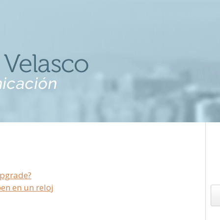
 upgrade?
ben en un reloj