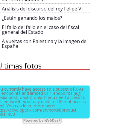
Análisis del discurso del rey Felipe VI
¿Están ganando los malos?
El fallo del fallo en el caso del fiscal
general del Estado
A vueltas con Palestina y la imagen de
España
Últimas fotos
u currently have access to a subset of X API
 endpoints and limited v1.1 endpoints (e.g.
dia post, oauth) only. If you need access to
is endpoint, you may need a different access
vel. You can learn more here:
tps://developer.x.com/en/portal/product
de: 453
Powered by
WebDesk