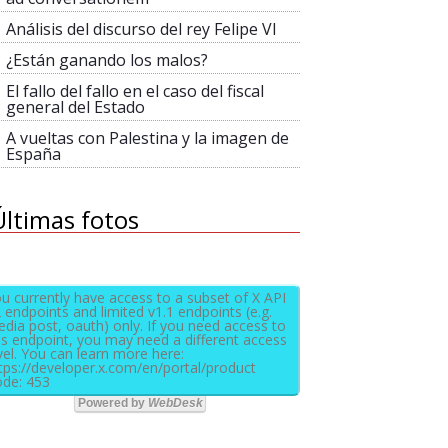
Análisis del discurso del rey Felipe VI
¿Están ganando los malos?
El fallo del fallo en el caso del fiscal
general del Estado
A vueltas con Palestina y la imagen de
España
Últimas fotos
u currently have access to a subset of X API
 endpoints and limited v1.1 endpoints (e.g.
dia post, oauth) only. If you need access to
is endpoint, you may need a different access
vel. You can learn more here:
tps://developer.x.com/en/portal/product
de: 453
Powered by
WebDesk