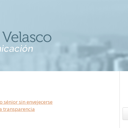
to sénior sin envejecerse
la transparencia