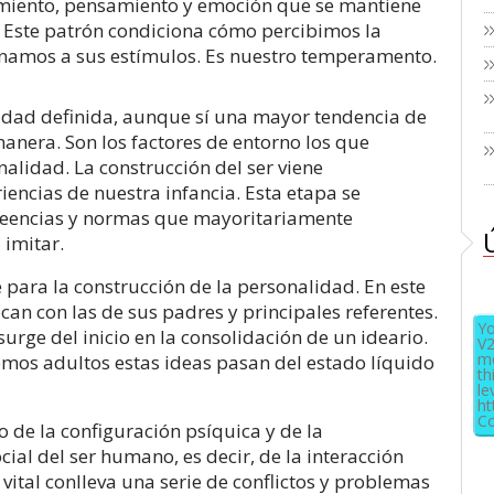
miento, pensamiento y emoción que se mantiene
. Este patrón condiciona cómo percibimos la
namos a sus estímulos. Es nuestro temperamento.
ad definida, aunque sí una mayor tendencia de
anera. Son los factores de entorno los que
idad. La construcción del ser viene
encias de nuestra infancia. Esta etapa se
creencias y normas que mayoritariamente
 imitar.
para la construcción de la personalidad. En este
can con las de sus padres y principales referentes.
Yo
rge del inicio en la consolidación de un ideario.
V2
me
mos adultos estas ideas pasan del estado líquido
th
le
ht
Co
lo de la configuración psíquica y de la
cial del ser humano, es decir, de la interacción
vital conlleva una serie de conflictos y problemas