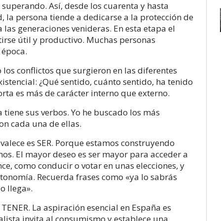
ir superando. Así, desde los cuarenta y hasta
la persona tiende a dedicarse a la protección de
 las generaciones venideras. En esta etapa el
ntirse útil y productivo. Muchas personas
 época.
os conflictos que surgieron en las diferentes
istencial: ¿Qué sentido, cuánto sentido, ha tenido
orta es más de carácter interno que externo.
a tiene sus verbos. Yo he buscado los más
con cada una de ellas.
revalece es SER. Porque estamos construyendo
mos. El mayor deseo es ser mayor para acceder a
ce, como conducir o votar en unas elecciones, y
tonomía. Recuerda frases como «ya lo sabrás
o llega».
o TENER. La aspiración esencial en España es
alista invita al consumismo y establece una