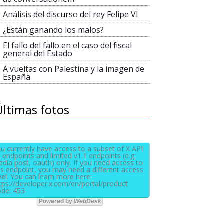
Análisis del discurso del rey Felipe VI
¿Están ganando los malos?
El fallo del fallo en el caso del fiscal
general del Estado
A vueltas con Palestina y la imagen de
España
Últimas fotos
u currently have access to a subset of X API
 endpoints and limited v1.1 endpoints (e.g.
dia post, oauth) only. If you need access to
is endpoint, you may need a different access
vel. You can learn more here:
tps://developer.x.com/en/portal/product
de: 453
Powered by
WebDesk