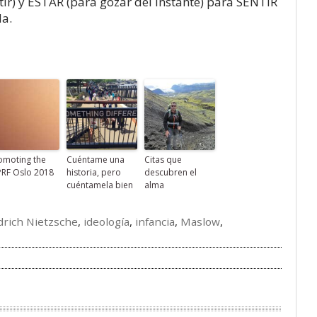
ir) y ESTAR (para gozar del instante) para SENTIR
da.
omoting the
Cuéntame una
Citas que
RF Oslo 2018
historia, pero
descubren el
cuéntamela bien
alma
drich Nietzsche
,
ideología
,
infancia
,
Maslow
,