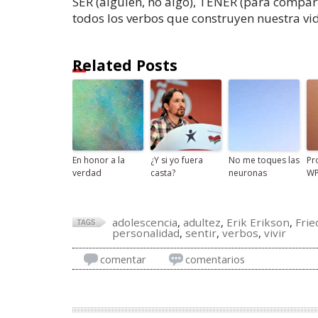
SER (alguien, no algo), TENER (para compart
todos los verbos que construyen nuestra vi
Related Posts
En honor a la
¿Y si yo fuera
No me toques las
Pr
verdad
casta?
neuronas
WP
adolescencia
,
adultez
,
Erik Erikson
,
Frie
personalidad
,
sentir
,
verbos
,
vivir
comentar
comentarios