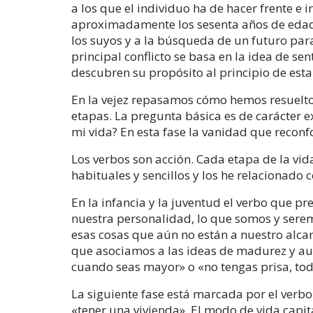
a los que el individuo ha de hacer frente e 
aproximadamente los sesenta años de edad, 
los suyos y a la búsqueda de un futuro para
principal conflicto se basa en la idea de se
descubren su propósito al principio de esta
En la vejez repasamos cómo hemos resuelto l
etapas. La pregunta básica es de carácter ex
mi vida? En esta fase la vanidad que reconf
Los verbos son acción. Cada etapa de la vid
habituales y sencillos y los he relacionado 
En la infancia y la juventud el verbo que p
nuestra personalidad, lo que somos y sere
esas cosas que aún no están a nuestro alcan
que asociamos a las ideas de madurez y au
cuando seas mayor» o «no tengas prisa, tod
La siguiente fase está marcada por el verb
«tener una vivienda». El modo de vida capit