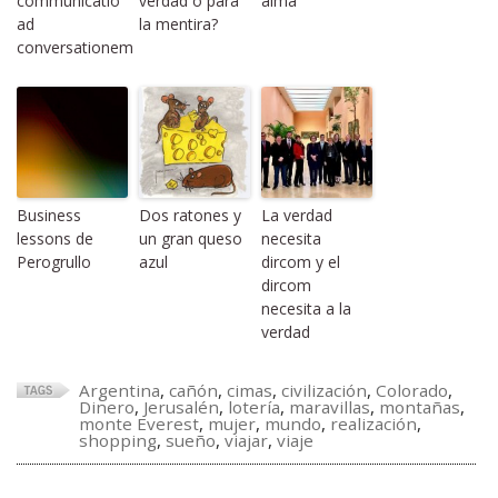
communicatio
verdad o para
alma
ad
la mentira?
conversationem
Business
Dos ratones y
La verdad
lessons de
un gran queso
necesita
Perogrullo
azul
dircom y el
dircom
necesita a la
verdad
Argentina
,
cañón
,
cimas
,
civilización
,
Colorado
,
Dinero
,
Jerusalén
,
lotería
,
maravillas
,
montañas
,
monte Everest
,
mujer
,
mundo
,
realización
,
shopping
,
sueño
,
viajar
,
viaje