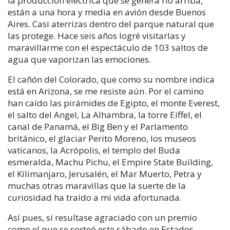
la producción eléctrica que se genera río arriba,
están a una hora y media en avión desde Buenos
Aires. Casi aterrizas dentro del parque natural que
las protege. Hace seis años logré visitarlas y
maravillarme con el espectáculo de 103 saltos de
agua que vaporizan las emociones.
El cañón del Colorado, que como su nombre indica
está en Arizona, se me resiste aún. Por el camino
han caído las pirámides de Egipto, el monte Everest,
el salto del Angel, La Alhambra, la torre Eiffel, el
canal de Panamá, el Big Ben y el Parlamento
británico, el glaciar Perito Moreno, los museos
vaticanos, la Acrópolis, el templo del Buda
esmeralda, Machu Pichu, el Empire State Building,
el Kilimanjaro, Jerusalén, el Mar Muerto, Petra y
muchas otras maravillas que la suerte de la
curiosidad ha traído a mi vida afortunada.
Así pues, si resultase agraciado con un premio
como el que se sorteó este sábado en Estados