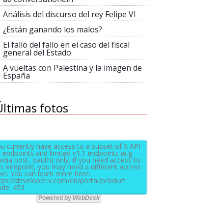
Análisis del discurso del rey Felipe VI
¿Están ganando los malos?
El fallo del fallo en el caso del fiscal
general del Estado
A vueltas con Palestina y la imagen de
España
Últimas fotos
u currently have access to a subset of X API
 endpoints and limited v1.1 endpoints (e.g.
dia post, oauth) only. If you need access to
is endpoint, you may need a different access
vel. You can learn more here:
tps://developer.x.com/en/portal/product
de: 453
Powered by
WebDesk