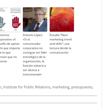
tivismo
Antonio López:
Estudio “Next
porativo: el
«Si el
marketing trend
safío de opinar
comunicador
and skills”: una
 lo que importa
corporativo no
lectura desde la
de lo que
consigue ser líder
comunicación
ensan que no
estratégico de la
porta
organización, la
función volverá a
ser táctica e
instrumental»
n
,
Institute for Public Relations
,
marketing
,
presupuesto
,