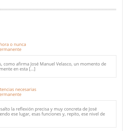
ahora o nunca
Permanente
os, como afirma José Manuel Velasco, un momento de
lmente en esta […]
tencias necesarias
Permanente
esalto la reflexión precisa y muy concreta de José
endo ese lugar, esas funciones y, repito, ese nivel de