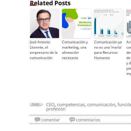
Related Posts
José Antonio
Comunicación y
Comunicación ya
Ac
Llorente, el
marketing, una
no es una ‘maría’
cor
empresario de la
alineación
para Recursos
de
comunicación
necesaria
Humanos
de
y 
pi
im
CEO
,
competencias
,
comunicación
,
funció
profesión
comentar
comentarios