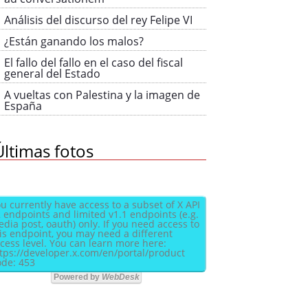
Análisis del discurso del rey Felipe VI
¿Están ganando los malos?
El fallo del fallo en el caso del fiscal
general del Estado
A vueltas con Palestina y la imagen de
España
Últimas fotos
u currently have access to a subset of X API
 endpoints and limited v1.1 endpoints (e.g.
dia post, oauth) only. If you need access to
is endpoint, you may need a different
cess level. You can learn more here:
tps://developer.x.com/en/portal/product
de: 453
Powered by
WebDesk