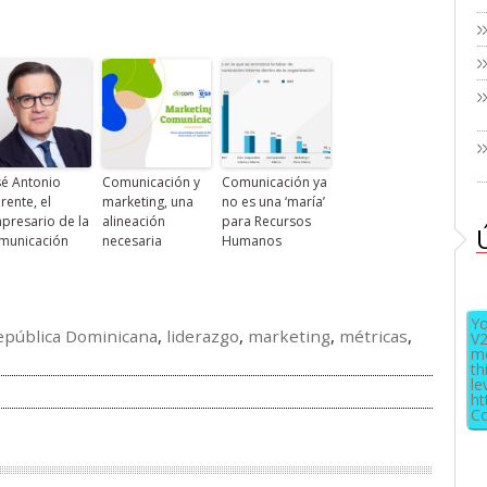
sé Antonio
Comunicación y
Comunicación ya
rente, el
marketing, una
no es una ‘maría’
presario de la
alineación
para Recursos
municación
necesaria
Humanos
Yo
República Dominicana
,
liderazgo
,
marketing
,
métricas
,
V2
me
th
le
ht
Co