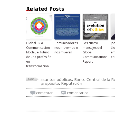
Related Posts
Global PR &
Comunicadores:
Los cuatro
Jo
Communicacion
nos movemos o
mensajes del
Llo
Model, el futuro
nos mueven
Global
em
de una profesión
Communications
co
en
Report
transformación
asuntos públicos
,
Banco Central de la 
propósito
,
Reputación
comentar
comentarios