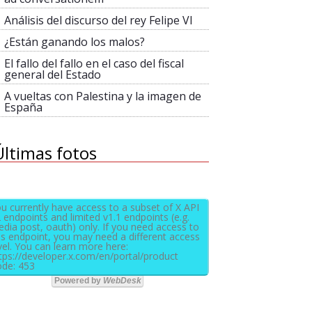
Análisis del discurso del rey Felipe VI
¿Están ganando los malos?
El fallo del fallo en el caso del fiscal
general del Estado
A vueltas con Palestina y la imagen de
España
Últimas fotos
u currently have access to a subset of X API
 endpoints and limited v1.1 endpoints (e.g.
dia post, oauth) only. If you need access to
is endpoint, you may need a different access
vel. You can learn more here:
tps://developer.x.com/en/portal/product
de: 453
Powered by
WebDesk