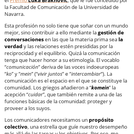
el
Premio
Luka Braknovic
, que le fue concedido por
la Facultad de Comunicación de la Universidad de
Navarra.
Esta profesión no solo tiene que soñar con un mundo
mejor, sino contribuir a ello mediante la
gestión de
conversaciones
en las que la materia prima sea
la
verdad
y las relaciones estén presididas por la
reciprocidad y el equilibrio. Quizá la comunicación
tenga que hacer honor a su etimología.
El vocablo
“
comunicación
” deriva de las voces indoeuropeas
“
ko
” y “
mein
” (“
vivir juntos
” e “
intercambiar
“). La
comunicación es el espacio en el que se constituye la
comunidad. Los griegos añadieron a “
komein
” la
acepción “
cuida
r”, que también remite a una de las
funciones básicas de la comunidad: proteger y
proveer a los suyos.
Los comunicadores necesitamos un
propósito
colectivo
, una estrella que guíe nuestro desempeño
más allá de las tareas y los objetivos. Por eso, me