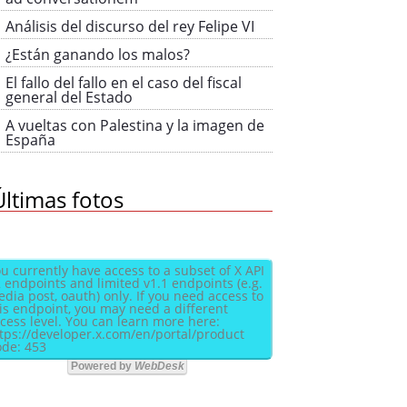
Análisis del discurso del rey Felipe VI
¿Están ganando los malos?
El fallo del fallo en el caso del fiscal
general del Estado
A vueltas con Palestina y la imagen de
España
Últimas fotos
u currently have access to a subset of X API
 endpoints and limited v1.1 endpoints (e.g.
dia post, oauth) only. If you need access to
is endpoint, you may need a different
cess level. You can learn more here:
tps://developer.x.com/en/portal/product
de: 453
Powered by
WebDesk