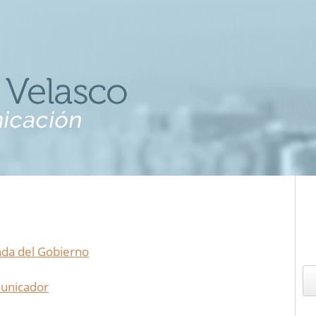
nda del Gobierno
municador