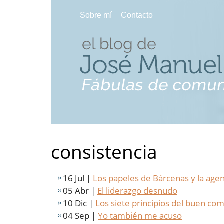
Sobre mí
Contacto
consistencia
16 Jul |
Los papeles de Bárcenas y la age
05 Abr |
El liderazgo desnudo
10 Dic |
Los siete principios del buen co
04 Sep |
Yo también me acuso