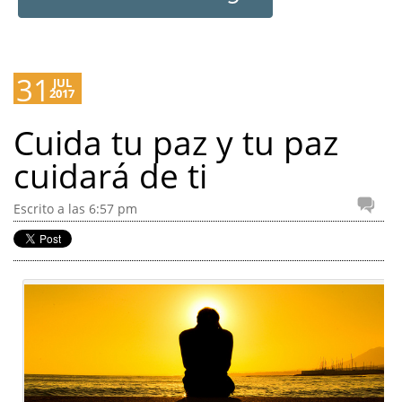
31
JUL
2017
Cuida tu paz y tu paz
cuidará de ti
Escrito a las 6:57 pm