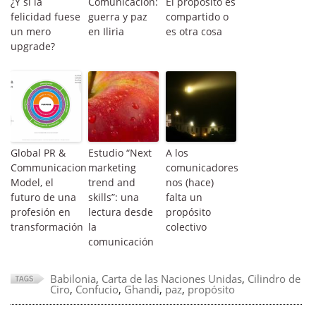
¿Y si la
Comunicación:
El propósito es
felicidad fuese
guerra y paz
compartido o
un mero
en Iliria
es otra cosa
upgrade?
Global PR &
Estudio “Next
A los
Communicacion
marketing
comunicadores
Model, el
trend and
nos (hace)
futuro de una
skills”: una
falta un
profesión en
lectura desde
propósito
transformación
la
colectivo
comunicación
Babilonia
,
Carta de las Naciones Unidas
,
Cilindro de
Ciro
,
Confucio
,
Ghandi
,
paz
,
propósito