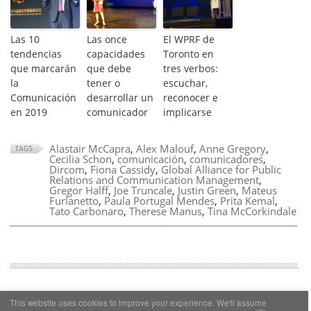
Las 10
Las once
El WPRF de
tendencias
capacidades
Toronto en
que marcarán
que debe
tres verbos:
la
tener o
escuchar,
Comunicación
desarrollar un
reconocer e
en 2019
comunicador
implicarse
Alastair McCapra
,
Alex Malouf
,
Anne Gregory
,
Cecilia Schon
,
comunicación
,
comunicadores
,
Dircom
,
Fiona Cassidy
,
Global Alliance for Public
Relations and Communication Management
,
Gregor Halff
,
Joe Truncale
,
Justin Green
,
Mateus
Furlanetto
,
Paula Portugal Mendes
,
Prita Kemal
,
Tato Carbonaro
,
Therese Manus
,
Tina McCorkindale
This website uses cookies to improve your experience. We'll assume