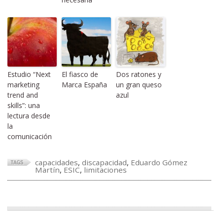
Estudio “Next
El fiasco de
Dos ratones y
marketing
Marca España
un gran queso
trend and
azul
skills”: una
lectura desde
la
comunicación
capacidades
,
discapacidad
,
Eduardo Gómez
Martín
,
ESIC
,
limitaciones