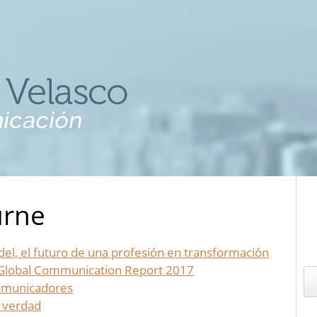
urne
l, el futuro de una profesión en transformación
l Global Communication Report 2017
comunicadores
e verdad