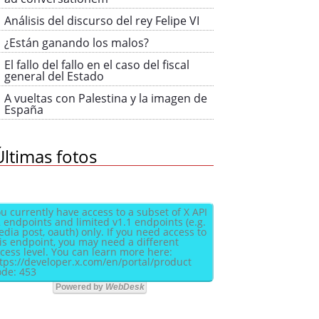
Análisis del discurso del rey Felipe VI
¿Están ganando los malos?
El fallo del fallo en el caso del fiscal
general del Estado
A vueltas con Palestina y la imagen de
España
Últimas fotos
u currently have access to a subset of X API
 endpoints and limited v1.1 endpoints (e.g.
dia post, oauth) only. If you need access to
is endpoint, you may need a different
cess level. You can learn more here:
tps://developer.x.com/en/portal/product
de: 453
Powered by
WebDesk