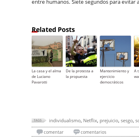
entre humanos. Siete segundos para evitar a
Related Posts
La casa y el alma
De la protesta a
Mantenimiento y
A 
de Luciano
la propuesta
ejercicio
wa
Pavarotti
democráticos
individualismo
,
Netflix
,
prejuicio
,
sesgo
,
s
comentar
comentarios