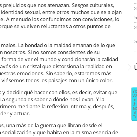
os prejuicios que nos atenazan. Sesgos culturales,
 e identidad sexual, entre otros muchos que se alojan
e. A menudo los confundimos con convicciones, lo
porque se vuelven reluctantes a otros puntos de
ni malos. La bondad o la maldad emanan de lo que
on nosotros. Si no somos conscientes de su
ra forma de ver el mundo y condicionarán la calidad
vés de un cristal que distorsiona la realidad en
nuestras emociones. Sin saberlo, estaremos más
 viésemos todos los paisajes con un único color.
Yo
 y decidir qué hacer con ellos, es decir, evitar que
V2
. La segunda es saber a dónde nos llevan. Y la
me
th
rimero mediante la reflexión interna y, después,
ac
ht
der y actuar.
Co
os, una más de la guerra que libran desde el
a socialización y que habita en la misma esencia del