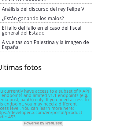
Análisis del discurso del rey Felipe VI
¿Están ganando los malos?
El fallo del fallo en el caso del fiscal
general del Estado
A vueltas con Palestina y la imagen de
España
Últimas fotos
u currently have access to a subset of X API
 endpoints and limited v1.1 endpoints (e.g.
dia post, oauth) only. If you need access to
is endpoint, you may need a different
cess level. You can learn more here:
tps://developer.x.com/en/portal/product
de: 453
Powered by
WebDesk