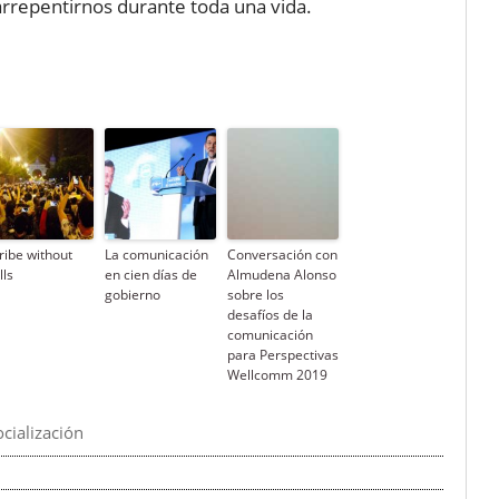
rrepentirnos durante toda una vida.
tribe without
La comunicación
Conversación con
lls
en cien días de
Almudena Alonso
gobierno
sobre los
desafíos de la
comunicación
para Perspectivas
Wellcomm 2019
ocialización