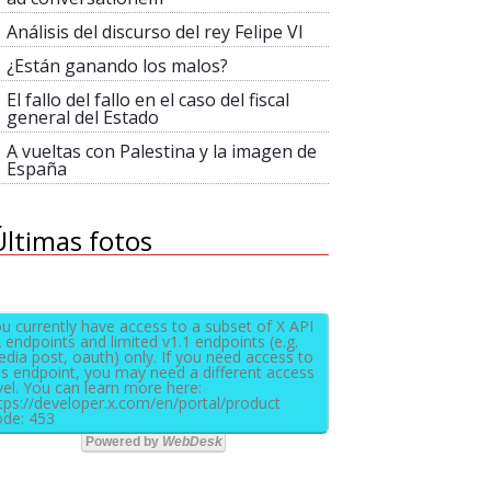
Análisis del discurso del rey Felipe VI
¿Están ganando los malos?
El fallo del fallo en el caso del fiscal
general del Estado
A vueltas con Palestina y la imagen de
España
Últimas fotos
u currently have access to a subset of X API
 endpoints and limited v1.1 endpoints (e.g.
dia post, oauth) only. If you need access to
is endpoint, you may need a different access
vel. You can learn more here:
tps://developer.x.com/en/portal/product
de: 453
Powered by
WebDesk