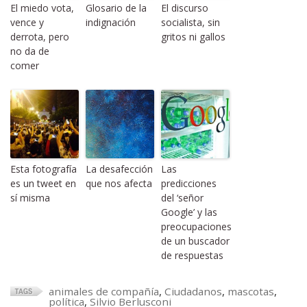
El miedo vota,
Glosario de la
El discurso
vence y
indignación
socialista, sin
derrota, pero
gritos ni gallos
no da de
comer
Esta fotografía
La desafección
Las
es un tweet en
que nos afecta
predicciones
sí misma
del ‘señor
Google’ y las
preocupaciones
de un buscador
de respuestas
animales de compañía
,
Ciudadanos
,
mascotas
,
política
,
Silvio Berlusconi