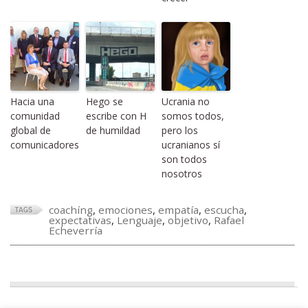
Hacia una
Hego se
Ucrania no
comunidad
escribe con H
somos todos,
global de
de humildad
pero los
comunicadores
ucranianos sí
son todos
nosotros
coachíng
,
emociones
,
empatía
,
escucha
,
expectativas
,
Lenguaje
,
objetivo
,
Rafael
Echeverría