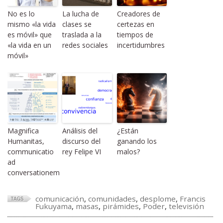
No es lo
La lucha de
Creadores de
mismo «la vida
clases se
certezas en
es móvil» que
traslada a la
tiempos de
«la vida en un
redes sociales
incertidumbres
móvil»
Magnifica
Análisis del
¿Están
Humanitas,
discurso del
ganando los
communicatio
rey Felipe VI
malos?
ad
conversationem
comunicación
,
comunidades
,
desplome
,
Francis
Fukuyama
,
masas
,
pirámides
,
Poder
,
televisión