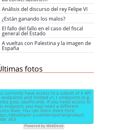
Análisis del discurso del rey Felipe VI
¿Están ganando los malos?
El fallo del fallo en el caso del fiscal
general del Estado
A vueltas con Palestina y la imagen de
España
Últimas fotos
u currently have access to a subset of X API
 endpoints and limited v1.1 endpoints (e.g.
dia post, oauth) only. If you need access to
is endpoint, you may need a different
cess level. You can learn more here:
tps://developer.x.com/en/portal/product
de: 453
Powered by
WebDesk