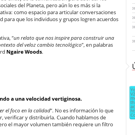
ociales del Planeta, pero aún lo es más si la
tiva: como espacio para articular conversaciones
dad para que los individuos y grupos logren acuerdos
iva, “
un relato que nos inspire para construir una
ntexto del veloz cambio tecnológico
”, en palabras
ord
Ngaire Woods
.
Yo
V2
endo a una velocidad vertiginosa.
me
th
ac
r el foco en la calidad
”. No es información lo que
ht
Co
ar, verificar y distribuirla. Cuando hablamos de
ero el mayor volumen también requiere un filtro