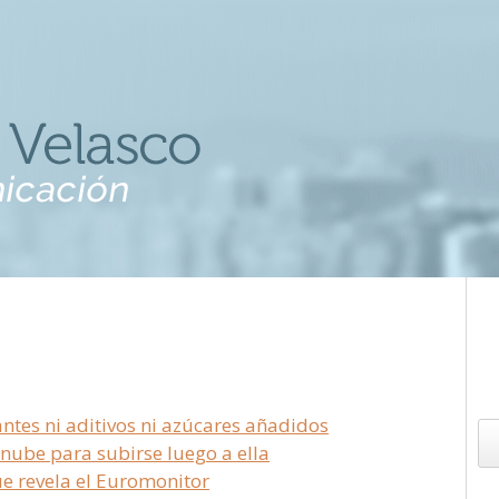
ntes ni aditivos ni azúcares añadidos
nube para subirse luego a ella
ue revela el Euromonitor