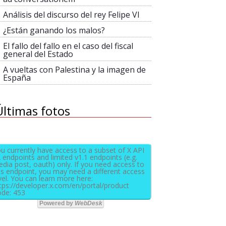
Análisis del discurso del rey Felipe VI
¿Están ganando los malos?
El fallo del fallo en el caso del fiscal
general del Estado
A vueltas con Palestina y la imagen de
España
Últimas fotos
u currently have access to a subset of X API
 endpoints and limited v1.1 endpoints (e.g.
dia post, oauth) only. If you need access to
is endpoint, you may need a different access
vel. You can learn more here:
tps://developer.x.com/en/portal/product
de: 453
Powered by
WebDesk