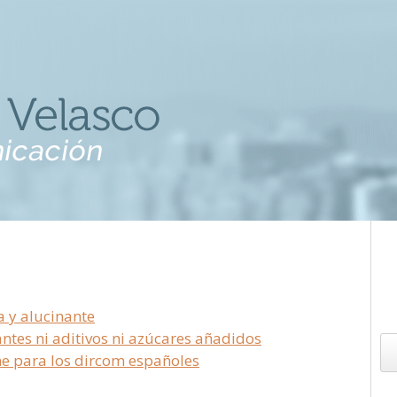
a y alucinante
ntes ni aditivos ni azúcares añadidos
e para los dircom españoles