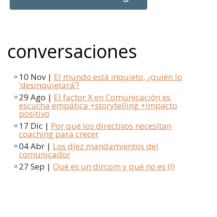
conversaciones
10 Nov |
El mundo está inquieto, ¿quién lo
‘desinquietará’?
29 Ago |
El factor X en Comunicación es
escucha empática +storytelling +impacto
positivo
17 Dic |
Por qué los directivos necesitan
coaching para crecer
04 Abr |
Los diez mandamientos del
comunicador
27 Sep |
Qué es un dircom y qué no es (I)