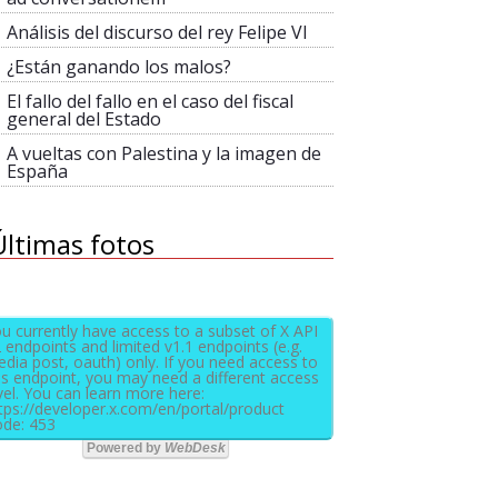
Análisis del discurso del rey Felipe VI
¿Están ganando los malos?
El fallo del fallo en el caso del fiscal
general del Estado
A vueltas con Palestina y la imagen de
España
Últimas fotos
u currently have access to a subset of X API
 endpoints and limited v1.1 endpoints (e.g.
dia post, oauth) only. If you need access to
is endpoint, you may need a different access
vel. You can learn more here:
tps://developer.x.com/en/portal/product
de: 453
Powered by
WebDesk