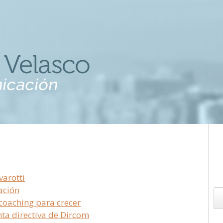
varotti
ación
 coaching para crecer
nta directiva de Dircom