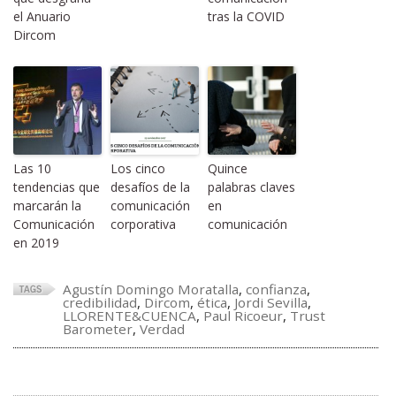
el Anuario
tras la COVID
Dircom
Las 10
Los cinco
Quince
tendencias que
desafíos de la
palabras claves
marcarán la
comunicación
en
Comunicación
corporativa
comunicación
en 2019
Agustín Domingo Moratalla
,
confianza
,
credibilidad
,
Dircom
,
ética
,
Jordi Sevilla
,
LLORENTE&CUENCA
,
Paul Ricoeur
,
Trust
Barometer
,
Verdad