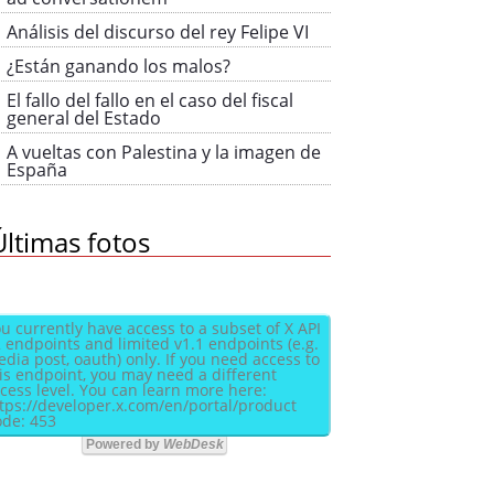
Análisis del discurso del rey Felipe VI
¿Están ganando los malos?
El fallo del fallo en el caso del fiscal
general del Estado
A vueltas con Palestina y la imagen de
España
Últimas fotos
u currently have access to a subset of X API
 endpoints and limited v1.1 endpoints (e.g.
dia post, oauth) only. If you need access to
is endpoint, you may need a different
cess level. You can learn more here:
tps://developer.x.com/en/portal/product
de: 453
Powered by
WebDesk