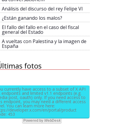
Análisis del discurso del rey Felipe VI
¿Están ganando los malos?
El fallo del fallo en el caso del fiscal
general del Estado
A vueltas con Palestina y la imagen de
España
Últimas fotos
u currently have access to a subset of X API
 endpoints and limited v1.1 endpoints (e.g.
dia post, oauth) only. If you need access to
is endpoint, you may need a different access
vel. You can learn more here:
tps://developer.x.com/en/portal/product
de: 453
Powered by
WebDesk