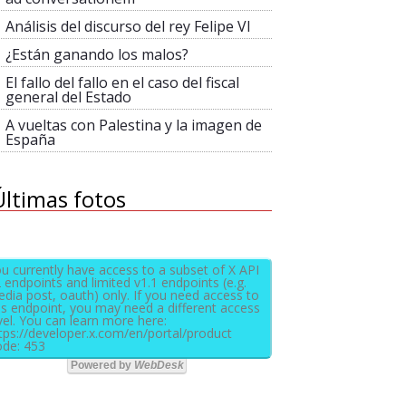
Análisis del discurso del rey Felipe VI
¿Están ganando los malos?
El fallo del fallo en el caso del fiscal
general del Estado
A vueltas con Palestina y la imagen de
España
Últimas fotos
u currently have access to a subset of X API
 endpoints and limited v1.1 endpoints (e.g.
dia post, oauth) only. If you need access to
is endpoint, you may need a different access
vel. You can learn more here:
tps://developer.x.com/en/portal/product
de: 453
Powered by
WebDesk