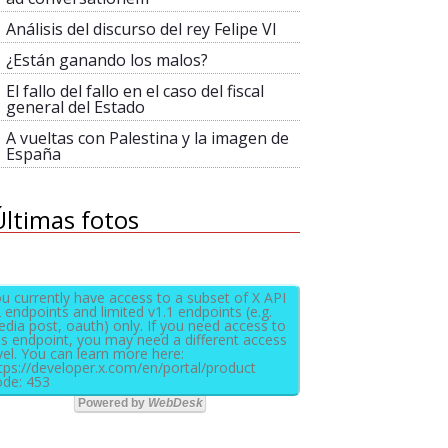
Análisis del discurso del rey Felipe VI
¿Están ganando los malos?
El fallo del fallo en el caso del fiscal
general del Estado
A vueltas con Palestina y la imagen de
España
Últimas fotos
u currently have access to a subset of X API
 endpoints and limited v1.1 endpoints (e.g.
dia post, oauth) only. If you need access to
is endpoint, you may need a different access
vel. You can learn more here:
tps://developer.x.com/en/portal/product
de: 453
Powered by
WebDesk