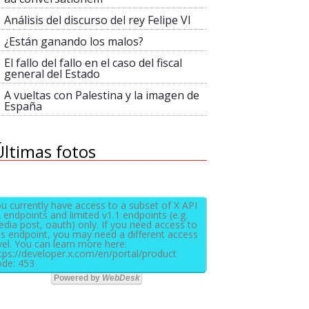
Análisis del discurso del rey Felipe VI
¿Están ganando los malos?
El fallo del fallo en el caso del fiscal
general del Estado
A vueltas con Palestina y la imagen de
España
Últimas fotos
u currently have access to a subset of X API
 endpoints and limited v1.1 endpoints (e.g.
dia post, oauth) only. If you need access to
is endpoint, you may need a different access
vel. You can learn more here:
tps://developer.x.com/en/portal/product
de: 453
Powered by
WebDesk